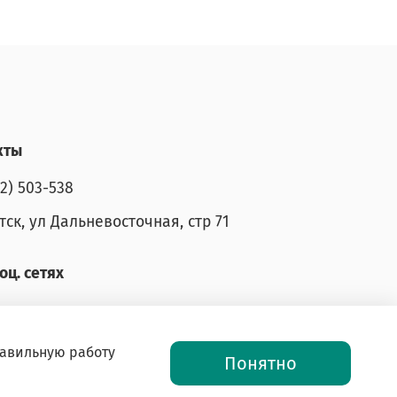
кты
52) 503-538
тск, ул Дальневосточная, стр 71
оц. сетях
равильную работу
Понятно