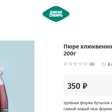
Пюре клюквенное
200г
(0)
В
350 ₽
Удобная форма бутылки 
самый новый наш формат