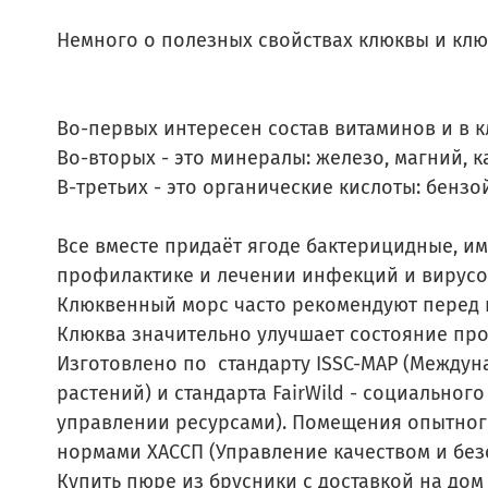
Немного о полезных свойствах клюквы и кл
Во-первых интересен состав витаминов и в клю
Во-вторых - это минералы: железо, магний, к
В-третьих - это органические кислоты: бенз
Все вместе придаёт ягоде бактерицидные, и
профилактике и лечении инфекций и вирусо
Клюквенный морс часто рекомендуют перед н
Клюква значительно улучшает состояние пр
Изготовлено по стандарту ISSC-МАР (Междун
растений) и стандарта FairWild - социально
управлении ресурсами). Помещения опытног
нормами ХАССП (Управление качеством и безо
Купить пюре из брусники с доставкой на дом