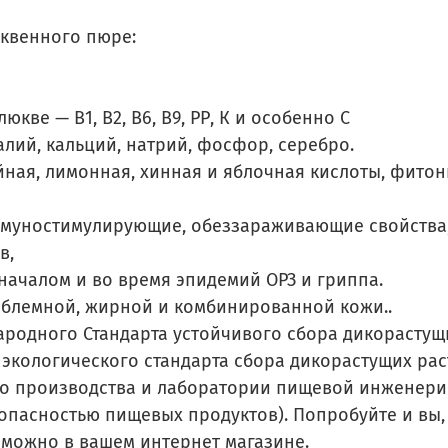
юквенного пюре:
кве — В1, В2, В6, В9, РР, К и особенно С
алий, кальций, натрий, фосфор, серебро.
ойная, лимонная, хинная и яблочная кислоты, фит
ммуностимулирующие, обеззараживающие свойства,
в,
ачалом и во время эпидемий ОРЗ и гриппа.
облемной, жирной и комбинированной кожи..
ародного Стандарта устойчивого сбора дикорастущ
го экологического стандарта сбора дикорастущих ра
о производства и лаборатории пищевой инженери
пасностью пищевых продуктов). Попробуйте и вы, ч
 можно в вашем интернет магазине.