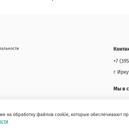
иальности
Конта
+7 (39
г Ирку
Мы в с
сие на обработку файлов cookie, которые обеспечивают п
ости