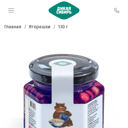
Главная
Ягорешки
130 г