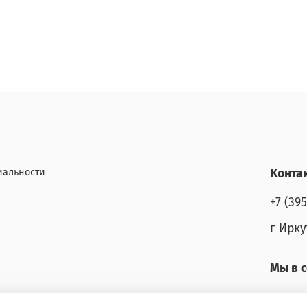
иальности
Конта
+7 (39
г Ирку
Мы в с