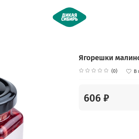
Ягорешки малино
(0)
В
606 ₽