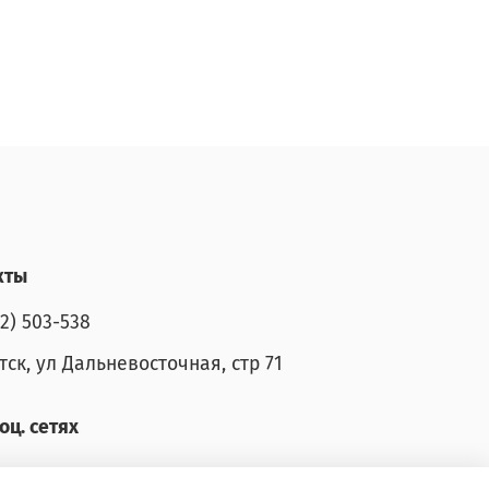
кты
52) 503-538
тск, ул Дальневосточная, стр 71
оц. сетях